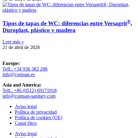
®
Tipos de tapas de WC: diferencias entre Versagrit
,
Duroplast, plástico y madera​
Leer más »
21 de abril de 2026
Europe:
Telf.: +34 936 382 288
info@comsan.es
Asia and America:
Telf.: +86 (0512) 69171918
info@comsan-sanitary.com
Aviso legal
Política de privacidad
Política de cookies (UE)
Canal ético
Aviso legal