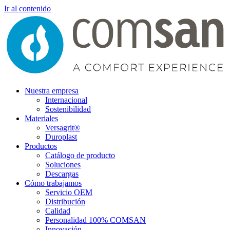
Ir al contenido
Nuestra empresa
Internacional
Sostenibilidad
Materiales
Versagrit®
Duroplast
Productos
Catálogo de producto
Soluciones
Descargas
Cómo trabajamos
Servicio OEM
Distribución
Calidad
Personalidad 100% COMSAN
Innovación